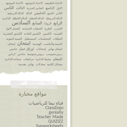
الاعداد الطبيعية
الاعداد الموجهة
الأعداد الموجهة
الثامن
التاسع
الثالث
الاول
التعابير الجبرية
الخامس
الثاني
الجمع
الدالة
الدالة التربيعية
الدالة التربيعيّة
الدالة الخطية
الدالة الخطيّة
الدائرة
السادس
الرابع
السابع
الزوايا
الضرب
الطرح
العمليات الحسابية
الفصل الاول
القسمة
الكسور
الكسور العادية
الكسور العشرية
المثلثات
المجسّمات
المستطيل
النسبة المئوية
امتحان
النسبة والتناسب
الهندسة
إمتحان
اوراق عمل
امتحان نهائي
إمتحانات
خامس
درس محوسب
دروس محوسبة
سادس
كراس
للمعلم
محيط الدائرة
مراجعات
مساحة الدائرة
مسائل كلامية
معادلات
نهائي
هندسة
مواقع مختارة
قناة نيفا للرياضيات
ClassDojo
genially
Teacher Made
QUIZIZZ
liveworksheets