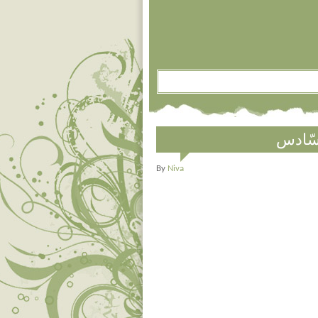
سّادس
By
Niva