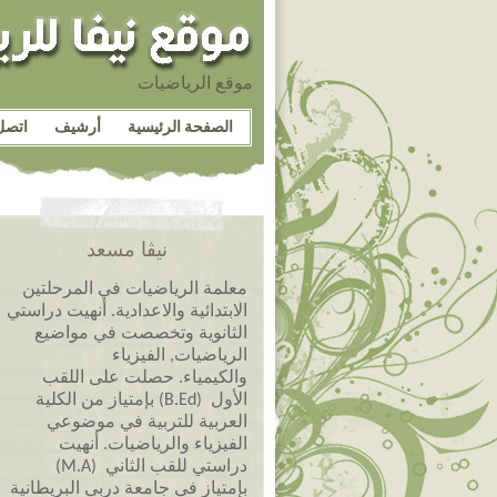
موقع الرياضيات
الصفحة الرئيسية
أرشيف
اتصل
نيڤا مسعد
معلمة الرياضيات في المرحلتين
الابتدائية والاعدادية. أنهيت دراستي
الثانوية وتخصصت في مواضيع
الرياضيات, الفيزياء
والكيمياء. حصلت على اللقب
الأول (B.Ed) بإمتياز من الكلية
العربية للتربية في موضوعي
الفيزياء والرياضيات. أنهيت
دراستي للقب الثاني (M.A)
بإمتياز في جامعة دربي البريطانية