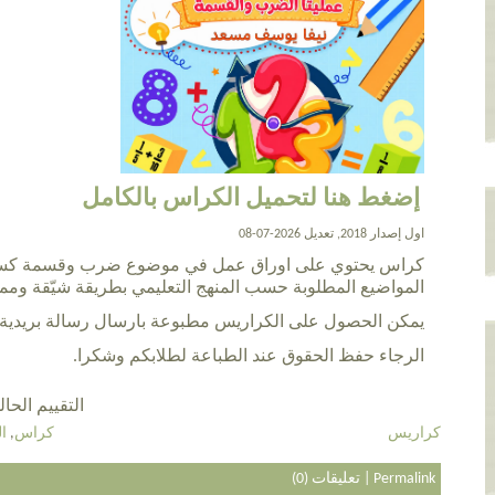
إضغط هنا لتحميل الكراس بالكامل
اول إصدار 2018, تعديل 2026-07-08
كراس يحتوي على اوراق عمل في موضوع ضرب وقسمة كسور
المواضيع المطلوبة حسب المنهج التعليمي بطريقة شيّقة ومم
يمكن الحصول على الكراريس مطبوعة بارسال رسالة بريدية ل va_m@live.com
الرجاء حفظ الحقوق عند الطباعة لطلابكم وشكرا.
التقييم الحالي 5.0 عن طريق 6
كراريس
كراس
,
ا
Permalink
|
تعليقات (0)