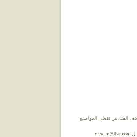
صّف السّادس تغطي المواضيع
ni.