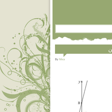
ن
By
Niva