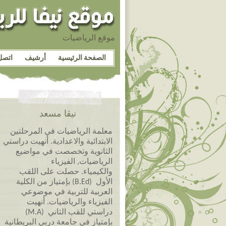
موقع الرياضيات
الصفحة الرئيسية
أرشيف
اتصل
نيڤا مسعد
معلمة الرياضيات في المرحلتين
الابتدائية والاعدادية. أنهيت دراستي
الثانوية وتخصصت في مواضيع
الرياضيات, الفيزياء
والكيمياء. حصلت على اللقب
الأول (B.Ed) بإمتياز من الكلية
العربية للتربية في موضوعي
الفيزياء والرياضيات. أنهيت
دراستي للقب الثاني (M.A)
بإمتياز في جامعة دربي البريطانية