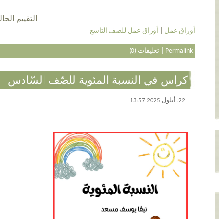
التقييم الحالي 5.0 عن طريق 3
أوراق عمل
|
أوراق عمل للصف التاسع
Permalink
|
تعليقات (0)
كراس في النسبة المئوية للصّف السّادس
22. أيلول 2025 13:57