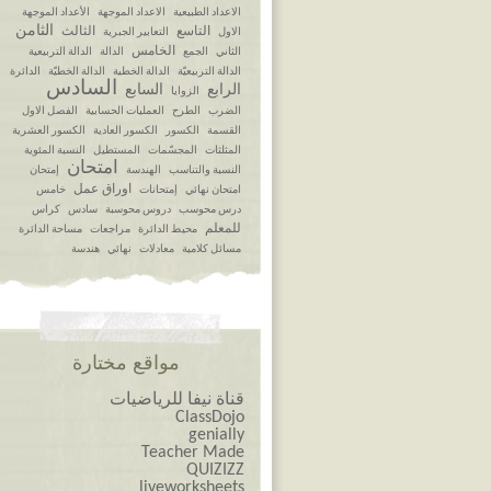
الاعداد الطبيعية
الاعداد الموجهة
الأعداد الموجهة
الثامن
التاسع
الثالث
الاول
التعابير الجبرية
الخامس
الثاني
الجمع
الدالة
الدالة التربيعية
الدالة التربيعيّة
الدالة الخطية
الدالة الخطيّة
الدائرة
السادس
الرابع
السابع
الزوايا
الضرب
الطرح
العمليات الحسابية
الفصل الاول
القسمة
الكسور
الكسور العادية
الكسور العشرية
المثلثات
المجسّمات
المستطيل
النسبة المئوية
امتحان
النسبة والتناسب
الهندسة
إمتحان
اوراق عمل
امتحان نهائي
إمتحانات
خامس
درس محوسب
دروس محوسبة
سادس
كراس
للمعلم
محيط الدائرة
مراجعات
مساحة الدائرة
مسائل كلامية
معادلات
نهائي
هندسة
مواقع مختارة
قناة نيفا للرياضيات
ClassDojo
genially
Teacher Made
QUIZIZZ
liveworksheets