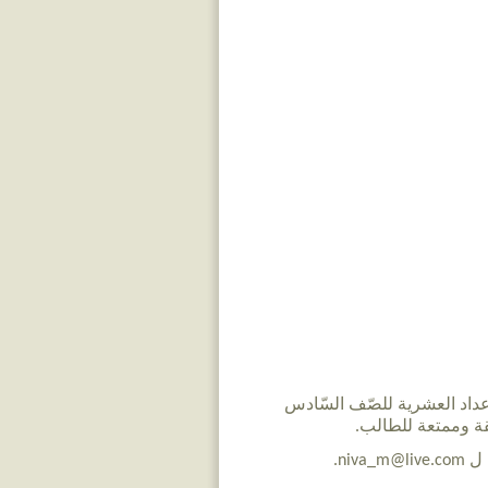
د العشرية للصّف السّادس
ة وممتعة للطالب.
ni.