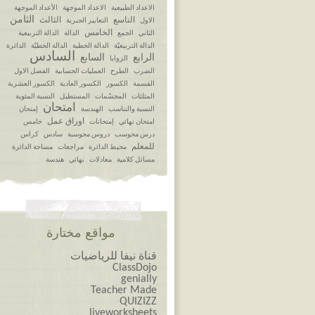
الاعداد الطبيعية
الاعداد الموجهة
الأعداد الموجهة
الثامن
التاسع
الثالث
الاول
التعابير الجبرية
الخامس
الثاني
الجمع
الدالة
الدالة التربيعية
الدالة التربيعيّة
الدالة الخطية
الدالة الخطيّة
الدائرة
السادس
الرابع
السابع
الزوايا
الضرب
الطرح
العمليات الحسابية
الفصل الاول
القسمة
الكسور
الكسور العادية
الكسور العشرية
المثلثات
المجسّمات
المستطيل
النسبة المئوية
امتحان
النسبة والتناسب
الهندسة
إمتحان
اوراق عمل
امتحان نهائي
إمتحانات
خامس
درس محوسب
دروس محوسبة
سادس
كراس
للمعلم
محيط الدائرة
مراجعات
مساحة الدائرة
مسائل كلامية
معادلات
نهائي
هندسة
مواقع مختارة
قناة نيفا للرياضيات
ClassDojo
genially
Teacher Made
QUIZIZZ
liveworksheets