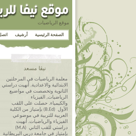
موقع الرياضيات
الصفحة الرئيسية
أرشيف
اتصل
نيڤا مسعد
معلمة الرياضيات في المرحلتين
الابتدائية والاعدادية. أنهيت دراستي
الثانوية وتخصصت في مواضيع
الرياضيات, الفيزياء
والكيمياء. حصلت على اللقب
الأول (B.Ed) بإمتياز من الكلية
العربية للتربية في موضوعي
الفيزياء والرياضيات. أنهيت
دراستي للقب الثاني (M.A)
بإمتياز في جامعة دربي البريطانية