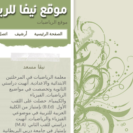
موقع الرياضيات
الصفحة الرئيسية
أرشيف
اتصل
نيڤا مسعد
معلمة الرياضيات في المرحلتين
الابتدائية والاعدادية. أنهيت دراستي
الثانوية وتخصصت في مواضيع
الرياضيات, الفيزياء
والكيمياء. حصلت على اللقب
الأول (B.Ed) بإمتياز من الكلية
العربية للتربية في موضوعي
الفيزياء والرياضيات. أنهيت
دراستي للقب الثاني (M.A)
بإمتياز في جامعة دربي البريطانية