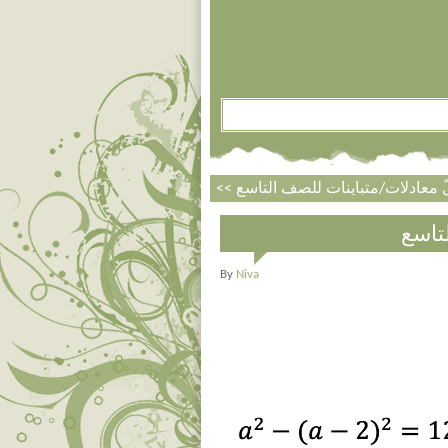
تاسع
By
Niva