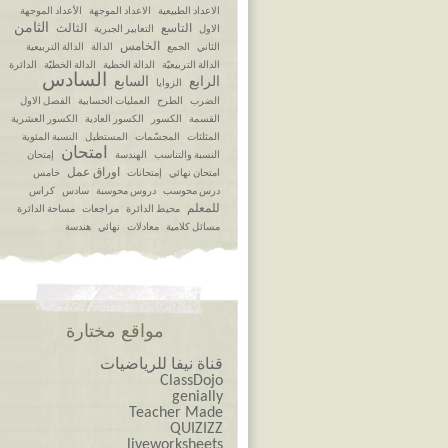
الاعداد الطبيعية
الاعداد الموجهة
الأعداد الموجهة
الثامن
التاسع
الثالث
الاول
التعابير الجبرية
الخامس
الثاني
الجمع
الدالة
الدالة التربيعية
الدالة التربيعيّة
الدالة الخطية
الدالة الخطيّة
الدائرة
السادس
الرابع
السابع
الزوايا
الضرب
الطرح
العمليات الحسابية
الفصل الاول
القسمة
الكسور
الكسور العادية
الكسور العشرية
المثلثات
المجسّمات
المستطيل
النسبة المئوية
امتحان
النسبة والتناسب
الهندسة
إمتحان
اوراق عمل
امتحان نهائي
إمتحانات
خامس
درس محوسب
دروس محوسبة
سادس
كراس
للمعلم
محيط الدائرة
مراجعات
مساحة الدائرة
مسائل كلامية
معادلات
نهائي
هندسة
مواقع مختارة
قناة نيفا للرياضيات
ClassDojo
genially
Teacher Made
QUIZIZZ
liveworksheets