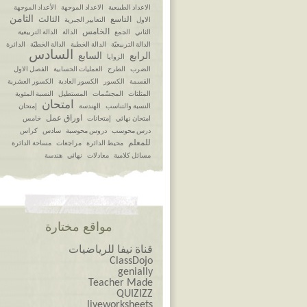
الاعداد الطبيعية
الاعداد الموجهة
الأعداد الموجهة
الثامن
التاسع
الثالث
الاول
التعابير الجبرية
الخامس
الثاني
الجمع
الدالة
الدالة التربيعية
الدالة التربيعيّة
الدالة الخطية
الدالة الخطيّة
الدائرة
السادس
الرابع
السابع
الزوايا
الضرب
الطرح
العمليات الحسابية
الفصل الاول
القسمة
الكسور
الكسور العادية
الكسور العشرية
المثلثات
المجسّمات
المستطيل
النسبة المئوية
امتحان
النسبة والتناسب
الهندسة
إمتحان
اوراق عمل
امتحان نهائي
إمتحانات
خامس
درس محوسب
دروس محوسبة
سادس
كراس
للمعلم
محيط الدائرة
مراجعات
مساحة الدائرة
مسائل كلامية
معادلات
نهائي
هندسة
مواقع مختارة
قناة نيفا للرياضيات
ClassDojo
genially
Teacher Made
QUIZIZZ
liveworksheets