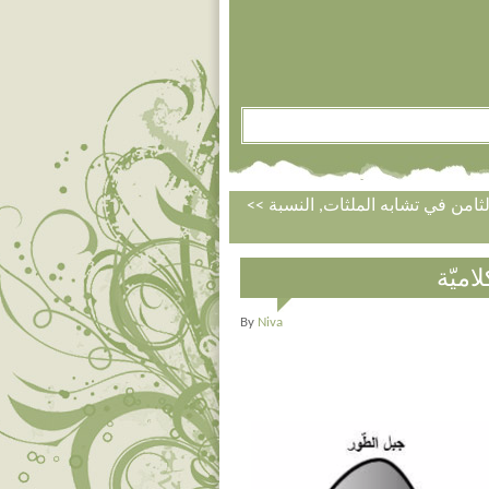
امن في تشابه الملثات, النسبة
اميّة
By
Niva