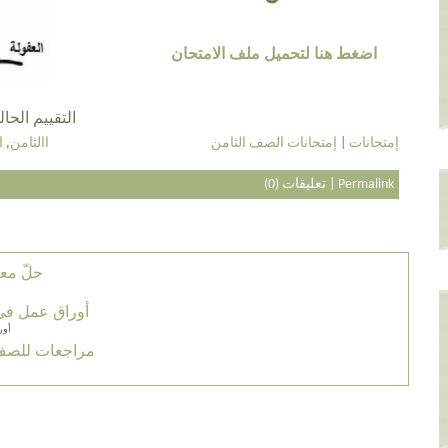
اضغط هنا لتحميل ملف الامتحان
التقييم الحالي 4.3 عن طريق 4
إمتحانات
|
إمتحانات الصف الثامن
االثامن
,
ا
Permalink
|
تعليقات (0)
حلّ معا
أوراق عمل في ح
أور
مراجعات للصف 