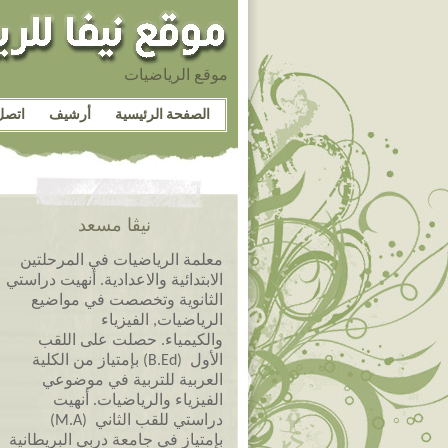
موقع الرياضيات
الصفحة الرئيسية
أرشيف
اتصل
نيڤا مسعد
معلمة الرياضيات في المرحلتين
الابتدائية والاعدادية. أنهيت دراستي
الثانوية وتخصصت في مواضيع
الرياضيات, الفيزياء
والكيمياء. حصلت على اللقب
الأول (B.Ed) بإمتياز من الكلية
العربية للتربية في موضوعي
الفيزياء والرياضيات. أنهيت
دراستي للقب الثاني (M.A)
بإمتياز في جامعة دربي البريطانية