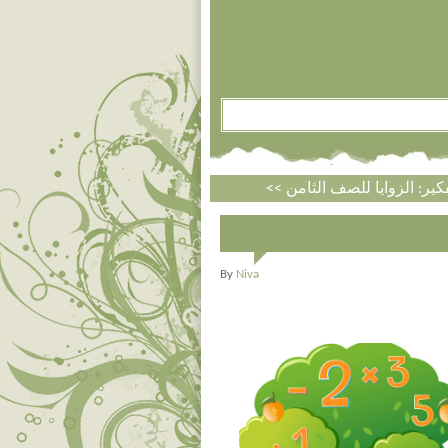
By
Niva