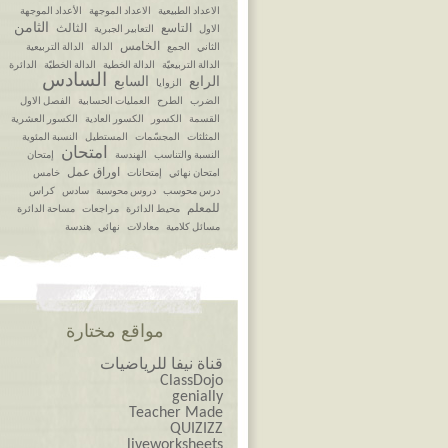
الاعداد الطبيعية
الاعداد الموجهة
الأعداد الموجهة
الثامن
التاسع
الثالث
الاول
التعابير الجبرية
الخامس
الثاني
الجمع
الدالة
الدالة التربيعية
الدالة التربيعيّة
الدالة الخطية
الدالة الخطيّة
الدائرة
السادس
الرابع
السابع
الزوايا
الضرب
الطرح
العمليات الحسابية
الفصل الاول
القسمة
الكسور
الكسور العادية
الكسور العشرية
المثلثات
المجسّمات
المستطيل
النسبة المئوية
امتحان
النسبة والتناسب
الهندسة
إمتحان
اوراق عمل
امتحان نهائي
إمتحانات
خامس
درس محوسب
دروس محوسبة
سادس
كراس
للمعلم
محيط الدائرة
مراجعات
مساحة الدائرة
مسائل كلامية
معادلات
نهائي
هندسة
مواقع مختارة
قناة نيفا للرياضيات
ClassDojo
genially
Teacher Made
QUIZIZZ
liveworksheets