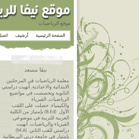
موقع الرياضيات
الصفحة الرئيسية
أرشيف
اتصل
نيڤا مسعد
معلمة الرياضيات في المرحلتين
الابتدائية والاعدادية. أنهيت دراستي
الثانوية وتخصصت في مواضيع
الرياضيات, الفيزياء
والكيمياء. حصلت على اللقب
الأول (B.Ed) بإمتياز من الكلية
العربية للتربية في موضوعي
الفيزياء والرياضيات. أنهيت
دراستي للقب الثاني (M.A)
بإمتياز في جامعة دربي البريطانية